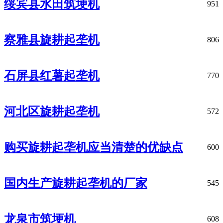
绥宾县水田筑埂机
951
察雅县旋耕起垄机
806
石屏县红薯起垄机
770
河北区旋耕起垄机
572
购买旋耕起垄机应当清楚的优缺点
600
国内生产旋耕起垄机的厂家
545
龙泉市筑埂机
608