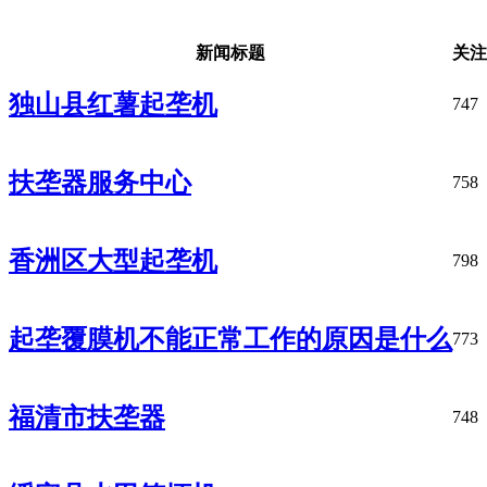
新闻标题
关注
独山县红薯起垄机
747
扶垄器服务中心
758
香洲区大型起垄机
798
起垄覆膜机不能正常工作的原因是什么
773
福清市扶垄器
748