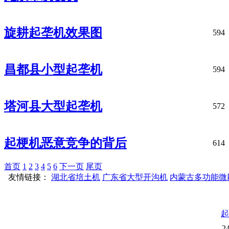
旋耕起垄机效果图
594
昌都县小型起垄机
594
塔河县大型起垄机
572
起梗机恶意竞争的背后
614
首页
1
2
3
4
5
6
下一页
尾页
友情链接：
湖北省培土机
广东省大型开沟机
内蒙古多功能微
起
2